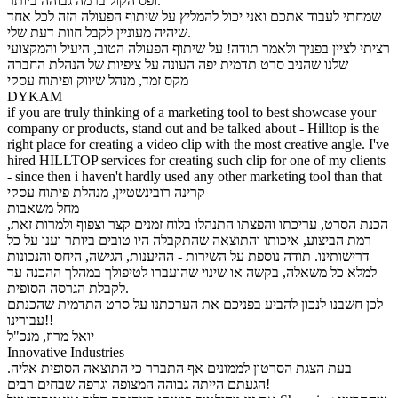
ופס הקול ברמה גבוהה ביותר.
שמחתי לעבוד אתכם ואני יכול להמליץ על שיתוף הפעולה הזה לכל אחד
שיהיה מעוניין לקבל חוות דעת שלי.
רציתי לציין בפניך ולאמר תודה! על שיתוף הפעולה הטוב, היעיל והמקצועי
שלנו שהניב סרט תדמית יפה העונה על ציפיות של הנהלת החברה
מקס זמד, מנהל שיווק ופיתוח עסקי
DYKAM
if you are truly thinking of a marketing tool to best showcase your
company or products, stand out and be talked about - Hilltop is the
right place for creating a video clip with the most creative angle. I've
hired HILLTOP services for creating such clip for one of my clients
- since then i haven't hardly used any other marketing tool than that
קרינה רובינשטיין, מנהלת פיתוח עסקי
מחל משאבות
הכנת הסרט, עריכתו והפצתו התנהלו בלוח זמנים קצר וצפוף ולמרות זאת,
רמת הביצוע, איכותו והתוצאה שהתקבלה היו טובים ביותר וענו על כל
דרישותינו. תודה נוספת על השירות - ההיענות, הגישה, היחס והנכונות
למלא כל משאלה, בקשה או שינוי שהועברו לטיפולך במהלך ההכנה עד
לקבלת הגרסה הסופית.
לכן חשבנו לנכון להביע בפניכם את הערכתנו על סרט התדמית שהכנתם
עבורינו!!
יואל מרוז, מנכ"ל
Innovative Industries
.בעת הצגת הסרטון לממונים אף התברר כי התוצאה הסופית אליה
הגעתם הייתה גבוהה המצופה וגרפה שבחים רבים!