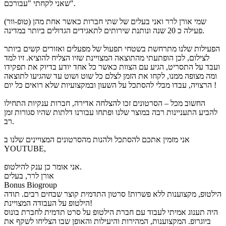
שאני לקחתי "עבורכם".
שמי אורן לרר ואני בעלים של שתי חברות כאשר אחת מהן (טופ-וור)
פעילה כ 20 שנה ונותנת שירותים לתאגידים הגדולים ביותר במדינה.
הפעילות שלנו מתרחשת בשטחי תפעול של מפעלים ואזורים קשים ביותר
לצילום, לכן הופתעתי מהתוצאה המצויינת שזיו הצליח להוציא. זיו למד
ועבד על התסריט, הגיע עם הצוות כאשר כל אחד יודע בדיוק את תפקידו
ומה מצופה ממנו, לקחו את הזמן לצלם כל שוט ושוט עד שהגיעו לתוצאה
הרצויה, עבדו מבלי להסתכל על השעון ובמקצועיות שלא רואים כל יום !
החשוב מכל – הסרטונים זכו להצלחה אדירה, חברות ענקיות התחילו
להביע התעניינות רבה במוצר שלנו ופתחו עבורנו דלתות שהיו סגורות זמן
רב.
אני מזמין אתכם להסתכל ולהנות מהסרטונים המצויינים שלנו ב
YOUTUBE,
אני אומר כן ענק להילטופ.
אורן לרר, בעלים
Bonus Biogroup
הילטופ, מקצוענות ללא פשרות! סרטון התדמית קוצר שבחים רבים. תודה
הילטופ על העבודה המצויינת!
היה תענוג אמיתי לעבוד עם חברת הילטופ על סרט תדמית לחברת בונוס
ביוגרופ. המקצוענות, המהירות והיעילות והאופן שבו הצליחו לשקף את