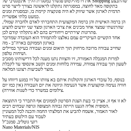
את זיו מהילטופ פגשתי במסגרת הליך אינטנסיבי של Shopping שהתבצע
בתקופה מאד לחוצה, במסגרתה נתקלנו לראשונה בצורך לייצר סרט
תדמית לארגון אשר שיווק לא היה פונקציה קיימת בו, ובמסגרת זמנים
כמעט בלתי אפשרית.
הן ברמה האישית והן ברמה המקצועית התחברתי לאדם ולחברה שמולי,
שהרגשתי שמצד אחד מבינים את צרכי הארגון ומצד שני יודעים להציע
פתרונות יצירתיים וייחודיים בהם לא נתקלתי קודם לכן.
אחד הקשיים העיקריים עמם נאלצנו להתמודד הוא העובדה שמדובר
בארגון הממוקם בארה"ב - מה
שחייב עבודה מרובה מרחוק תוך תיאום זמנים ועבודה בעיקר במיילים
ושיחות טלפון.
למרות המגבלה האמורה, זיו והצוות נתנו מענה לכל דרישותינו מסביב
לשעון תוך עבודה צמודה, עמידה בלוחות זמנים וקשב אינסופי עד לקבלת
מוצר לשביעות רצוננו המלאה.
בנוסף, כל עובדי הארגון והקולגות איתם בא צוותו של זיו במגע דיווחו על
חוויה נעימה ומקצועית אשר הנעימה וגיוונה את יום העבודה (אין כמו יום
צילומים במשרד כדי לשנות אווירה).
לא זו אף זו, אציין כי בעת הצגת הסרטון לממונים אף התברר כי התוצאה
הסופית אליה הגענו הייתה גבוהה המצופה וגרפה שבחים רבים.
לאור האמור, אשמח להביע את המלצתי החמה והכנה לכל המעוניין
לעבוד עם הילטופ בעתיד
רועי גוטליב, סמנכ"ל
Nano Materials/NIS