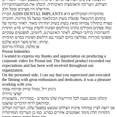
הצילום, העריכה והאנימציה האיכותית. קיבלנו את מבוקשנו!השירות
והדיאלוג היו מצוינים ומכל הלב.
חברת ADIN DENTAL IMPLANTS היא nמהחברות המובילות
בתחום הדנטאלי ופועלת בשוק הבינלאומי במעל 55 מדינות. החברה
מצויה בתהליך צמיחה מואץ בשוק בשוק תחרותי מאוד. לאחר בחינה של
כמה ספקים מובילים בחרנו בהילטופ הפקות להפיק עבורינו סרט תדמית
לתערוכות ברחבי העולם, לאתר האינטרנט, ליוטיוב, למפגשים עסקיים
ומפגשי מכירות .ממליצה בחום לעבוד עם הילטופ הפקות בסרט תדמית/
שיווק / סרט מוצר הבא שלכם.
אן מלכה, מנהלת מרקום
Pronat Industries
I wanted to express my thanks and appreciation on producing a
corporate video for Pronat ind. The finished product exceeded our
expectations and has been well received throughout our
organization.
On the personnel side, I can say that you supervised and executed
the filming with great enthusiasm and dedication, it was a pleasure
working with you.
גו'נתן וייל, מנהל שיווק ופיתוח עסקי
קפיצי נורדיה
קיבלנו מכם מענה לכל הדרישות שלנו מהסרט - במהירות , מקצועיות
ובהתאם לרוח הדברים שהצגנו.
אני רוצה לציין במיוחד איכות הצילום שבוצע במפעל שלנו, העריכה ושילוב
הדמיות תלת מימד ואפקטים אחרים בסרט. כמו כן העריכה המוזיקלית