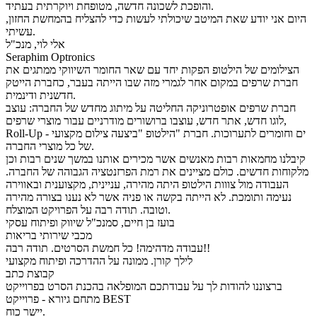
והופכת לשכונה חדשה, מטופחת ויוקרתית בעתיד.
היום אני יודע שאת המיטב שיכולתי לעשות כדי להצליח בהמחשת החזון,
עשיתי.
אלי לוי, מנכ"ל
Seraphim Optronics
הצילומים של הילטופ הפקות יחד עם שאר החומר השיווקי ממתגים את
חברת שרפים במקום אחר לגמרי מזה שבו הייתה בעבר, כחברת הייטק
חדשנית ודינמית.
חברת שרפים אופטרוניקה החליטה על מיתוג מחדש של החברה: עוצב
לוגו חדש, אתר חדש, עוצבו ברושורים מודרניים עבור מוצרי שרפים,
Roll-Up - ים וחומרים לתערוכות. חברת "הילטופ "ביצעה צילום מקצועי
של כל מוצרי החברה.
קיבלנו מחמאות רבות מאנשים אשר מכירים אותנו במשך שנים רבות וכן
מלקוחות חדשים. כולם מציינים את רמת הפרזנטציה הגבוהה של החברה.
העבודה מול צווות הילטופ היתה מהירה, עניינית, מקצוענית ובאווירה
נעימה ותומכת. לא הייתה בקשה או פניה אשר לא נענו בצורה מהירה
וטובה. תודה רבה על הפרויקט המוצלח.
בועז בן חיים, סמנכ"ל שיווק ופיתוח עסקי
מכבי שירותי בריאות
עבודה מדהימה! כל חמשת הסרטים. תודה רבה!!
לילך קורן. ממונה על ההדרכה ופיתוח מקצועי
קבוצת כתב
ברצוננו להודות לך על עבודתכם המופלאה בהכנת הסרט בפרוייקט
מתחם גיורא - פרוייקט BEST
יישר כוח.