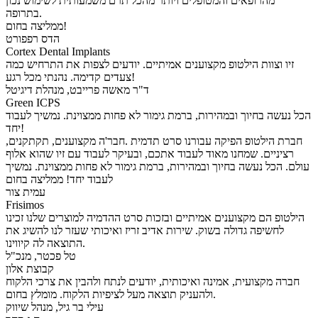
מהרופאים והמטופלים ויותר מהכל תרם משמעותית לשימוש נכון
בתרופה.
ממליצה בחום!
הדס רפפורט
Cortex Dental Implants
זיו וצוות הילטופ מקצוענים אמיתיים. יודעים לצפות את התרחיש כמה
צעדים קדימה. נהנתי מכל רגע!
ד"ר מאשה פרייבט, מנהלת דיגיטל
Green ICPS
הכל נעשה בחיוך ובמהירות, ברמת גימור לא פחות ממצוינת. נמשיך לעבוד
יחד!
חברת הילטופ הפיקה עבורנו סרט תדמית .חבר'ה מקצוענים, תקתקנים,
רציניים. שמחנו מאוד לעבוד אתכם, ובעיקר לעבוד עם זיו שהוא אלוף
עולם. הכל נעשה בחיוך ובמהירות, ברמת גימור לא פחות ממצוינת. נמשיך
לעבוד יחד! ממליצה בחום
עמית צור
Frisimos
הילטופ הם מקצוענים אמיתיים ובזכות סרט ההדמיה למוצרים שלנו זכינו
לחשיפה גדולה בשוק. שירות אדיב זריז ואיכותי שעזר לנו להשיג את
התוצאה לה קיווינו.
טל פכטר, מנכ"ל
קבוצת אלון
חברה מקצועית, אמינה ואיכותית, יודעים לנתח ולהבין את צרכי הלקוח
ולהעניק תוצאה מעל לציפיות הלקוח. מומלץ בחום.
עילי בר גיל, מנהל שיווק