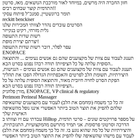
חזון החברה היה מרשים, במיוחד לאור מורכבת הנושאים. מאז, סרטון
התדמית קוצר שבחים רבים!!
תומר ברונשטיין, סמנכ"ל פיתוח עסקי
reckitt benckiser
הסרטים עובדים נהדר לצוותי המכירות שלנו
גלית מזרחי, רקיט בנקייזר
רשות שדות התעופה
יצרתם יצירת מופת!
עפר לפלר, דובר רשות שדות התעופה
ENOPACE
תענוג לעבוד עם צוות של מקצוענים שהם גם אנשים נעימים ... והתוצאה
הסופית עלתה על כל הציפיות! תודה רבה! נפגש בסרט הבא..
תענוג לעבוד עם צוות של מקצוענים שהם גם אנשים נעימים – הנגישות,
היצירתיות, תשומת הלב לפרטים והאכפתיות הגדולה הפכו את תהליך
הפקת הסרט לחויה חיובית מאוד, והתוצאה הסופית עלתה על כל
הציפיות! תודה רבה! נפגש בסרט הבא..
מורן פלוזניק, ENOPACE, VP clinical & regulatory
Perimom Perineal Massager
זה כל כך משמח (ומחמם את הלב) לעבוד עם מקצוענים שהשאיפה
שלהם להפיק את תוצר הטוב ביותר האפשרי איננו נופל מהשאיפה
האישית שלך
עבדתי עם זיו וצוותו ב Hilltop על מספר פרויקטים שונים – סרטי תדמית,
הדרכה וסרטוני פרסומת. אני תמיד מתרשם מהמקצועיות, התגובתיות,
והיצירתיות של כל מה שהוא נוגע בו. זה כל כך משמח (ומחמם את הלב)
לעבוד עם מישהו שהשאיפה שלו להפיק את התוצר הטוב ביותר האפשרי