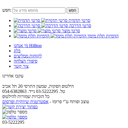
חפש:
סרטי תדמית
סרטי הדרכה
סרטי מוצר
הדמיות תלת מימד
מי אנחנו Hilltop
בלוג
לקוחות ממליצים
סיפורי הצלחה
צור קשר
עקבו אחרינו
הילטופ הפקות, שמעון התרסי 20 תל אביב
טל. 03-5222295 נייד. 054-6382863
כל הזכויות שמורות להילטופ
עוצב ופותח ע"י פרומו -
אסטרטגיה שיווקית ופרסום
03-5222295