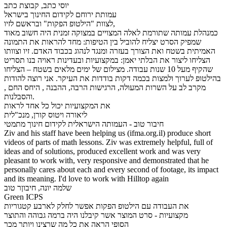
יוסי כתב, קבוצת כתב
עמותת ירוחם לקידום החינוך בישראל
לצוות "הילטופ הפקות" ובראשם לזיו,
כמנהלת עמותה שתורמת לאלה המצויים במצוקה זמנית היה חשוב מאוד
שמפיק הסרט יצליח להוביל בין הטיפות: מחד להראות את התמונה
האמיתית בשטח ואת הצורך בעזרה ומנגד לנהוג בכבוד האדם. זיו וצוותו
הצליחו ליצור את הבלתי יאמן: במקצועיות ובעדינות ראויה בנו תסריט
שהקיף מעל 10 שנות עבודה. מצילום של ימים מלאים בשטח – הצליחו
בהילטופ לערוך ולמצות בכמה דקות בודדות את העיקר. אני רוצה להודות
מקרב לב על השרות המעולה, הרגישות הרבה, ההבנה , היחס החם ,
והסבלנות.
את המקצועיות יכול כל אחד לראות
ליאורה ויטוס קורן, מנכ"לית
חיבור טוב - העמותה הישראלית לקידום חינוך מתמטי
Ziv and his staff have been helping us (ifma.org.il) produce short
videos of parts of math lessons. Ziv was extremely helpful, full of
ideas and of solutions, produced excellent work and was very
pleasant to work with, very responsive and demonstrated that he
personally cares about each and every second of footage, its impact
and its meaning. I'd love to work with Hilltop again
שלמה יונה, חיבוןר טוב
Green ICPS
את העבודה עם הילטופ הפקות אפשר לחלק לארבע קטגוריות
מקצועיות - סרט המוצר אשר קיבלנו היה ברמה גבוהה והתוצר
הסופי הראה את כל מה שרצינו ויותר מכך