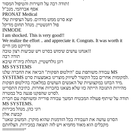
תודה רבה על השירות והטיפול המסור!
אסף אברהמי, מנכ"ל
PRONAT Medical
יצא סרט ממש מדהים. מעל הציפיות שלי
פול רוזנשטיין. מנהל תחום מדיקל
INMODE
I am shocked. This is very good!!
We realize the effort .. and appreciate it. Congrats. It was worth it
פרויקט מגן חיים
אנחנו עושים שימוש בסרט ויש שביעות רצון טובה!!
תודה רבה
רונן גולדשטיין, הנהלת ביה"ח שיבא
MS SYSTEMS
עבודה משותפת עם "הילטופ הפקות" הביאה את החברה שלנו MS
SYSTEMS למקומות אחרים בכל הקשור לשיווק מוצרינו באמצעות סרט.
מיד הבחנו במקצועיות של האנשים העושים במלאכה בהילטופ הפקות.
מהירות התגובה הייתה כזו שלא מצאנו בחברות אחרות. כתיבת התסריט
לסרט שהפקנו פגעה בול במטרה.
תודה על שיתוף פעולה המבטיח המשך עבודה פורייה ומשותפת עם חברת
MS SYSTEMS.
רוני כהן, מנהל מכירות
קבוצת אלון
"הסרט עושה את העבודה בכל הזדמנות שהוא מוקרן. המשוב שאנו
מקבלים הוא מאוד מחמיא ויש לזה תוצאה במכירות. הצלחתם
!!!!!!!!!!!!!!!"