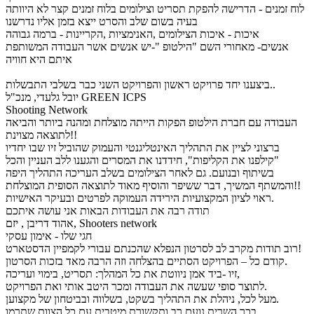
לוח זמנים - הדרישה להפקת תסריט וצילומים בלוח זמנים קצר לא היוותה
בעיה בשום שלב והסרט ייצא בזמן אליו נדרשנו
איכות - איכות הצילומים ,האנימציות ,הקריינות - ברמה גבוהה
אנשים- מאחורי השם "הילטופ "-יש אנשים אשר העבודה המשותפת
איתם היא חוויה
ביצענו יחד פרויקט ראשון והפרויקט השני כבר בשלבי התבשלות..
יובל גלעדי, מנכ"ל GREEN ICPS
Shooting Network
העבודה עם חברת הילטופ הפקות הייתה מוצלחת ומהנה ביותר והביאה
לתוצאה מצוינת!!
ברצוני לציין את התהליך האינטליגנטי והעמוק שהוביל זיו שבו יחדיו
"קילפנו את הקליפות", חידדנו את המסרים והגענו ללב העניין והכל
בשיתוף ובנועם. גם לאחר הצילומים בשלב העריכה התהליך היפה
והמשתף המשיך, דבר ששיפר והוסיף מאוד לתוצאה הסופית המוצלחת!!
ראוי לציון המקצועיות הירידה העמוקה לפרטים ובעיקר האישיות.
תודה רבה את העבודות הבאות אני עושה איתכם
אהוד דריבן , יזם, Shooters network
חגי שלו - אימון עסקי
רוב תודות מקרב לב לסרטון הנפלא שהכנתם עבורי לקמפיין הדסטארט!
קודם כל – הפרויקט הסתיים בהצלחה וזה הרבה מאד בזכות הסרטון.
זיו -ביד אמן ניווטת את כל המהלך: תסריט, בימוי ועריכה,
לתוצר סופי שעשה את העבודה ומכר היטב אותי ואת הפרויקט.
מעל לכל, ניהלת את התהליך בשקט, בשלווה ובביטחון של מקצוען.
בכך השרית נועם רב ותקשורת מיטבית עם כל הצוות שתרמו