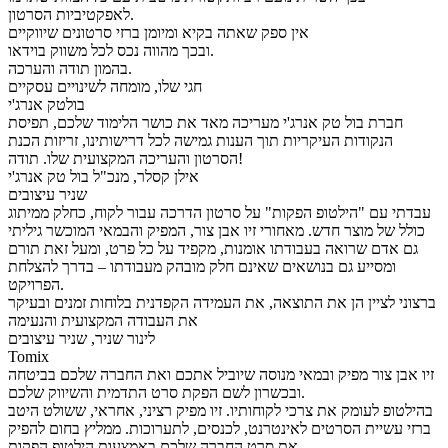
לאפקטיביות הסרטון.
אין ספק שאתה בקיא ומיומן ברזי סרטונים שיווקיים
ובכך מהווה נכס לכל משווק בוידאו.
בהמון תודה והערכה.
חגי שלו, מומחה לשינויים עסקיים
בולטק אנרג'י
חברת בול טק אנרג'י מעריכה מאד את כושר הלימוד שלכם, תפיסת
הנקודות העיקריות תוך הענות גמישה לכל דרישותינו, זריזות הכנת
הסרטון והעריכה המקצועית שלו. תודה!
אילן קסלר, מנכ"ל בול טק אנרג'י
שניר עיצובים
עבדתי עם "הילטופ הפקות" על סרטון הדרכה עבור לקוח, כחלק ממיתוג
כולל של מוצר חדש. מאחורי זיו אבן צור, המפיק והבמאי המוכשר גיליתי
גם אדם שרואה בעבודתו אומנות, מקפיד על כל פרט, ומעל זאת תורם
ומסייע גם בנושאים שאינם חלק מובהק מעבודתו – בדרך להצלחת
הפרויקט.
ברצוני לציין הן את התוצאה, את העמידה הקפדנית בלוחות זמנים ובעיקר
את העבודה המקצועית והנעימה
לינור שניר, שניר עיצובים
Tomix
זיו אבן צור מפיק ובמאי מנוסה שיוביל אתכם ואת החברה שלכם בביטחה
ובכשרון לשם הפקת סרט התדמית והשיווק שלכם.
בהילטופ לעומק את צרכי לקוחותיו. זיו מפיק רציני, אחראי, ששולט היטב
ברזי עשיית הסרטים לאינטרנט, לכנסים, לתערוכות. ממליץ בחום להפיק
את סרט החברה שלכם באמצעות הילטופ הפקות