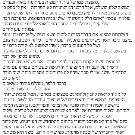
להפצת שמו של בית התפוצות בעיתונות בארץ ובעולם.
המיצב שלנו הושלם, אבל דרכנו המקצועיות לא תפרדנה – אין לי ספק כי
נרצה, בקרוב מאוד, להפיק עמכם סרטים נוספים וזו תחילתה של שותפות
נפלאה. עכשיו "אתם חלק מהסיפור" שלנו בבית התפוצות. בהערכה רבה,
שלי קידר, מנהלת בית הספר הבינלאומי ללימודי העם היהודי
עמותת עוגן לחיים
הצלחתם למצוא את הדרך הנכונה להציג נושא רגיש של ילדים ובני נוער
במצבי סיכון אשר משתתפים בתכנית "עוגן לחיים". כל זה לשביעות רצונם
של כל הנוגעים בדבר, משהו שפשוט לא קורה ביום יום!
בשקט, סבלנות, מקצועיות ותבונה הובלתם אותנו בדיוק למקום שרצינו
להגיע בסופו של דבר.
לפעמים חשוב לקחת דקה גם להגיד תודה . אני פשוט רוצה להודות
אישית על העבודה המקצועית והרגישה שעשיתם עבורנו עם סרט
התדמית שלנו. אין לי ספק שיהיו לנו פרויקטים נוספים ביחד. שוב תודה
מקרב לב!
ברכה הלפר, מנהלת פיתוח משאבים
החברה להתחדשות עירונית
קל מאוד לראות להבין ולהתרגש כשצופים בסרטון. הכול בזכות שרותיו
המצוינים, המקצועיים והאדיבים של זיו וצוות עובדיו מהילטופ . זיו ניחן
בחשיבה חכמה וראייה טובה של המוצר והפרויקט, וכן הבנת המסר
הנדרש. יכולות ייחודיות אלו לצד האיכויות המקצועיות של עריכה, צילום
והפקה רק משלימות את הבחירה בהילטופ . יישר כוח ובהצלחה
כיזם של פרויקט מורכב וייחודי בתחום ההתחדשות העירונית, היה ברור
שאצטרך מספר סרטים ומצגות שיסייעו לי להמחיש ויזואלית את המצב
הפיזי והחברתי של שכונה מוזנחת, כפי שהיא היום, וכיצד היא משתנה