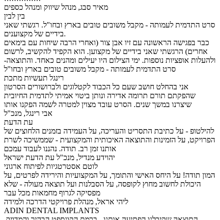
מאיר סבג, מנהל שיווק ומנהל כספים
בין לבין
סרט התדמית לעמותה - מקבל משובים טובים בארץ ובחו"ל. רגשתי שאני
בידיים של מקצוענים.
כבר בפגישה הראשונה עם זיו אבן צור (ואחרי הרבה שיחות עם בימאים
אחרים) הרגשתי שאני בידיים של מקצוען. הוא הקפיד להקשיב, לרשום
ולהעלות אופציות נוספות. ימי הצילום היו יעילים ומהנים כאחד. והתוצאה-
סרט התדמית לעמותה - מקבל משובים טובים בארץ ובחו"ל
רינגל תעשיות מתכת
אני בהחלט חושב שעם כל הכבוד לקטלוגים ולברושורים הסרטון
שהפקתם תורם תרומה אדירה ונותן ביטוי אמיתי לתדמית החיובית
שיצרנו במשך שנים. הסרט עובד מצוין למטרה לשמה הפקנו אותו
אבי רינגל, מנכ"ל
עת הדעת
להילטופ - על כתיבת התסריט והעריכה, על העמידה בזמנים הלחוצים של
הפרויקט, על הזמינות והתוצאה האיכותית והמקצועית - שממשיכה לשרת
אותנו זמן רב. תודה. נהננו לעבוד עמכם
יהוידע מנדיל, מנכ"ל עת הדעת ישראל
לוטם אסטרטגיות לפיתוח ארגוני
המון תודה! על היחס האישי והתומך, על המקצועיות והירידה לפרטים, על
היכולת לחשוב מחוץ לקופסה, על הסבלנות ועל תוצאה מעולה - שלא
מפסיקה לגרוף מחמאות מכל עבר
ליהי אראל, מנהלת פרויקטי הדרכה ולמידה
ADIN DENTAL IMPLANTS
התוצאה שקיבלנו הפתיעה אותנו - ברמת הקונספט הבהיר והמדויק,