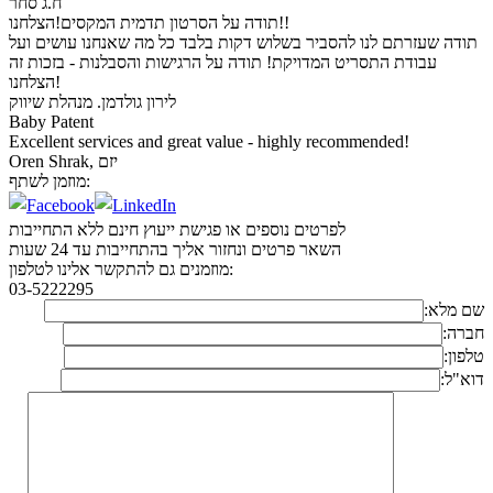
ח.ג סחר
תודה על הסרטון תדמית המקסים!הצלחנו!!
תודה שעזרתם לנו להסביר בשלוש דקות בלבד כל מה שאנחנו עושים ועל
עבודת התסריט המדויקת! תודה על הרגישות והסבלנות - בזכות זה
הצלחנו!
לירון גולדמן. מנהלת שיווק
Baby Patent
Excellent services and great value - highly recommended!
Oren Shrak, יזם
מוזמן לשתף:
לפרטים נוספים או פגישת ייעוץ חינם ללא התחייבות
השאר פרטים ונחזור אליך בהתחייבות עד 24 שעות
מוזמנים גם להתקשר אלינו לטלפון:
03-5222295
שם מלא:
חברה:
טלפון:
דוא"ל: