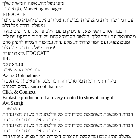
איננו נופל מהשאיפה האישית שלך
חן סירקיס, Marketing manager
EDOCATE
עם המון יצירתיות, מקצועיות וגמישות הצליחו בהילטופ להפיק סרט מוצר
מעולה. תודה מכל הלב!
זה כבר הסרט השני שאנחנו מפיקים עם הילטופ, ואנחנו מרוצים מאוד
מהתוצאה וגם מהתהליך. הילטופ הסכימו לקחת על עצמם פרויקט עם לוח
זמנים צפוף, ועם המון יצירתיות, מקצועיות וגמישות הצליחו להפיק סרט
מוצר מעולה. תודה מכל הלב!
ליאת יהודה, EDOCATE
IPU
נראה פגז!!!
הדר נמט. מנהל שיווק
Azura Ophthalmics
ביקורות מדהימות על סרט ההדרכה מכל הרופאים !! כל הכבוד
הדס רפפורט, azura ophthalmics
Click & Connect
Fantastic production. I am very excited to show it tonight
חשבשבת
חברת חשבשבת משתמשת בשירותים של הילטופ מזה כשנה וחצי ונהנית
מעבודה איכותית ברמה גבוהה -
חברת חשבשבת משתמשת בשירותים של הילטופ מזה כשנה וחצי ונהנית
מעבודה איכותית ברמה גבוהה -
משלב התיאומים ועד קבלת התוצרים השירות תמיד מצוין, איכותי וזריז.