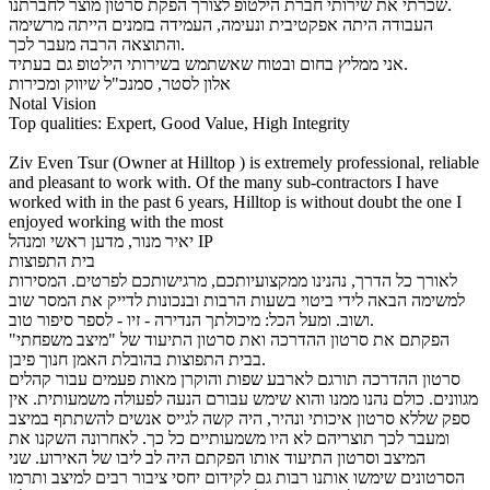
שכרתי את שירותי חברת הילטופ לצורך הפקת סרטון מוצר לחברתנו.
העבודה היתה אפקטיבית ונעימה, העמידה בזמנים הייתה מרשימה
והתוצאה הרבה מעבר לכך.
אני ממליץ בחום ובטוח שאשתמש בשירותי הילטופ גם בעתיד.
אלון לסטר, סמנכ"ל שיווק ומכירות
Notal Vision
Top qualities: Expert, Good Value, High Integrity
Ziv Even Tsur (Owner at Hilltop ) is extremely professional, reliable
and pleasant to work with. Of the many sub-contractors I have
worked with in the past 6 years, Hilltop is without doubt the one I
enjoyed working with the most
יאיר מנור, מדען ראשי ומנהל IP
בית התפוצות
לאורך כל הדרך, נהנינו ממקצועיותכם, מרגישותכם לפרטים. המסירות
למשימה הבאה לידי ביטוי בשעות הרבות ובנכונות לדייק את המסר שוב
ושוב. ומעל הכל: מיכולתך הנדירה - זיו - לספר סיפור טוב.
הפקתם את סרטון ההדרכה ואת סרטון התיעוד של "מיצב משפחתי"
בבית התפוצות בהובלת האמן חנוך פיבן.
סרטון ההדרכה תורגם לארבע שפות והוקרן מאות פעמים עבור קהלים
מגוונים. כולם נהנו ממנו והוא שימש עבורם הנעה לפעולה משמעותית. אין
ספק שללא סרטון איכותי ונהיר, היה קשה לגייס אנשים להשתתף במיצב
ומעבר לכך תוצריהם לא היו משמעותיים כל כך. לאחרונה השקנו את
המיצב וסרטון התיעוד אותו הפקתם היה לב ליבו של האירוע. שני
הסרטונים שימשו אותנו רבות גם לקידום יחסי ציבור רבים למיצב ותרמו