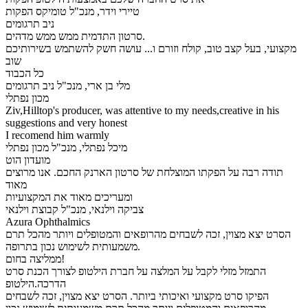
טיירי וידר, מנכ"ל טומיקס הפקות
ניב תרגומים
סרטון התדמית ממש ממש מדהים.
מקצועי, בעל קצב טוב, קולח וזורם ו... עושה חשק להשתמש בשירותיכם
שוב
כל הכבוד
מלי בן ארי, מנכ"ל ניב תרגומים
מכון נפתלי
Ziv,Hilltop's producer, was attentive to my needs,creative in his
suggestions and very honest
I recomend him warmly
מיכל נפתלי, מנכ"ל מכון נפתלי
מועדון הוט
תודה רבה על הפקתו המוצלחת של סרטון הארנק החכם. אנו מרוצים
מאוד
ומעריכים מאוד את המקצועיות
צביקה וילנאי, מנכ"ל קבוצת וילנאי
Azura Ophthalmics
הסרט יצא מצוין, זכה לשבחים מהרופאים והמטופלים ויותר מהכל תרם
משמעותית לשימוש נכון בתרופה.
ממליצה בחום!
התמזל מזלי לקבל על המלצה על חברת הילטופ לצורך הכנת סרט
הדרכה.הילטופ
הפיקו סרט מקצועי ואיכותי ביותר. הסרט יצא מצוין, זכה לשבחים