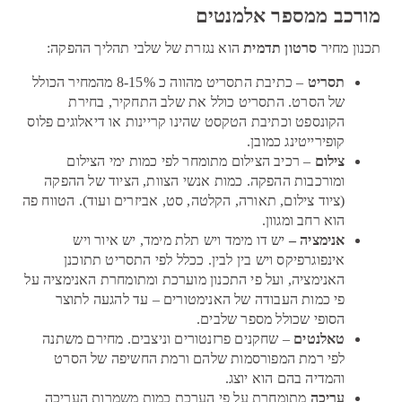
מורכב ממספר אלמנטים
תכנון מחיר
סרטון תדמית
הוא נגזרת של שלבי תהליך ההפקה:
תסריט
– כתיבת התסריט מהווה כ 8-15% מהמחיר הכולל
של הסרט. התסריט כולל את שלב התחקיר, בחירת
הקונספט וכתיבת הטקסט שהינו קריינות או דיאלוגים פלוס
קופירייטינג כמובן.
צילום
– רכיב הצילום מתומחר לפי כמות ימי הצילום
ומורכבות ההפקה. כמות אנשי הצוות, הציוד של ההפקה
(ציוד צילום, תאורה, הקלטה, סט, אביזרים ועוד). הטווח פה
הוא רחב ומגוון.
אנימציה –
יש דו מימד ויש תלת מימד, יש איור ויש
אינפוגרפיקס ויש בין לבין. ככלל לפי התסריט תתוכנן
האנימציה, ועל פי התכנון מוערכת ומתומחרת האנימציה על
פי כמות העבודה של האנימטורים – עד להגעה לתוצר
הסופי שכולל מספר שלבים.
טאלנטים
– שחקנים פרזנטורים וניצבים. מחירם משתנה
לפי רמת המפורסמות שלהם ורמת החשיפה של הסרט
והמדיה בהם הוא יוצג.
עריכה
מתומחרת על פי הערכת כמות משמרות העריכה