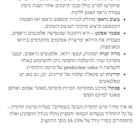
שיוקדשו לסרט כולל סבבי תיקונים אחרי הצגת גרסת
עבודה (ראף קאט) ללקוח.
עיצוב גראפי
מחולק לבניית קונספט גראפי ואז הפנמת
הקונספט וביצוע מרכיבי העיצוב השונים.
אפטר אפקט –
היא התוכנה שמנפישה אלמנטים גראפים,
מעבדת את הוידאו ומייצרת אפקטים מתקדמים בוידאו
ובאנימציה.
מדיה קנויה
תמונות
,
קטעי וידאו, אלמנטים גראפים, קטעי
מוסיקה ועוד. להשלמת ההפקה ניתן להשתמש באלה
להעלאת ה production value של סרטון התדמית.
קריינות
יש סקאלה שלמה של קריינים. וכן, גם כאן יש
טאלנאטים
פסקול
מורכב ממוסיקה וזכויות מוסיקה,סאונד אפקט ואולפן
סאונד למיקס הסופי
אז איך מחיר סרט תדמית נקבע? כשמדובר בעלות סרטון תדמית –
על כל התהליך מנצחים הבמאי והמפיק (תלוי בגודל ההפקה) ואלה
מתומחרים בסדר גודל של 10-15% מסך התקציב.