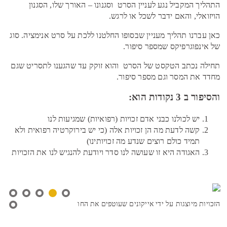
התהליך המקביל נגע לעניין הסרט וסגנונו – האורך שלו, הסגנון
הויזואלי, והאם ידבר לשכל או לרגש.
כאן עברנו תהליך מעניין שבסופו החלטנו ללכת על סרט אנימציה. סוג
של אינפוגרפיקס שמספר סיפור.
תחילה נכתב הטקסט של הסרט והוא זוקק עד שהגענו לתסריט שגם
מחדד את המסר וגם מספר סיפור.
והסיפור ב 3 נקודות הוא:
יש לכולנו כבני אדם זכויות (רפואיות) שמגיעות לנו
קשה לדעת מה הן זכויות אלה (כי יש בירוקרטיה רפואית ולא
תמיד כולם רוצים שנדע מה זכויותינו)
האגודה היא זו שעושה לנו סדר ויודעת להנגיש לנו את הזכויות
הזכויות מיוצגות על ידי אייקונים שעוטפים את החולה
בתו