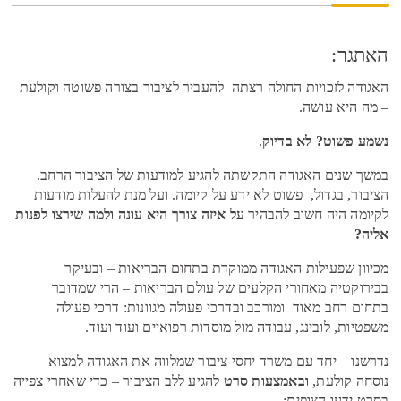
האתגר:
האגודה לזכויות החולה רצתה להעביר לציבור בצורה פשוטה וקולעת
– מה היא עושה.
נשמע פשוט? לא בדיוק
.
במשך שנים האגודה התקשתה להגיע למודעות של הציבור הרחב.
הציבור, בגדול, פשוט לא ידע על קיומה. ועל מנת להעלות מודעות
לקיומה היה חשוב להבהיר
על איזה צורך היא עונה ולמה שירצו לפנות
אליה?
מכיוון שפעילות האגודה ממוקדת בתחום הבריאות – ובעיקר
בבירוקטיה מאחורי הקלעים של עולם הבריאות – הרי שמדובר
בתחום רחב מאוד ומורכב ובדרכי פעולה מגוונות: דרכי פעולה
משפטיות, לובינג, עבודה מול מוסדות רפואיים ועוד ועוד.
נדרשנו – יחד עם משרד יחסי ציבור שמלווה את האגודה למצוא
נוסחה קולעת,
ובאמצעות סרט
להגיע ללב הציבור – כדי שאחרי צפייה
בסרט ידעו הצופים: