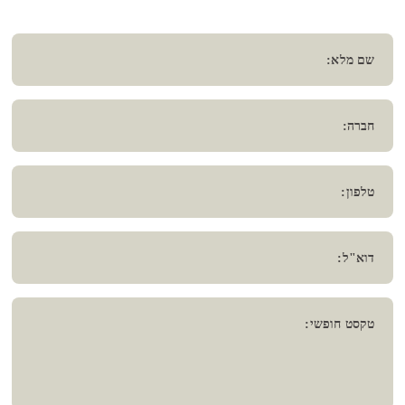
שם מלא:
חברה:
טלפון:
דוא"ל:
טקסט חופשי: