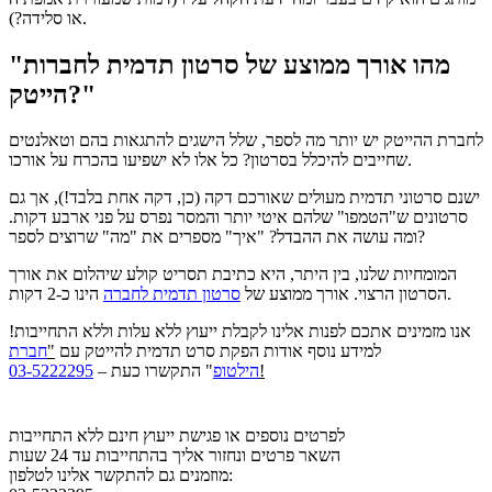
או סלידה?).
"מהו אורך ממוצע של סרטון תדמית לחברות
הייטק?"
לחברת ההייטק יש יותר מה לספר, שלל הישגים להתגאות בהם וטאלנטים
שחייבים להיכלל בסרטון? כל אלו לא ישפיעו בהכרח על אורכו.
ישנם סרטוני תדמית מעולים שאורכם דקה (כן, דקה אחת בלבד!), אך גם
סרטונים ש"הטמפו" שלהם איטי יותר והמסר נפרס על פני ארבע דקות.
ומה עושה את ההבדל? "איך" מספרים את "מה" שרוצים לספר?
המומחיות שלנו, בין היתר, היא כתיבת תסריט קולע שיהלום את אורך
הינו כ-2 דקות.
הסרטון הרצוי. אורך ממוצע של
סרטון תדמית לחברה
אנו מזמינים אתכם לפנות אלינו לקבלת ייעוץ ללא עלות וללא התחייבות!
למידע נוסף אודות הפקת סרט תדמית להייטק עם
"
חברת
!
הילטופ
"
התקשרו כעת –
03-5222295
לפרטים נוספים או פגישת ייעוץ חינם ללא התחייבות
השאר פרטים ונחזור אליך בהתחייבות עד 24 שעות
מוזמנים גם להתקשר אלינו לטלפון: