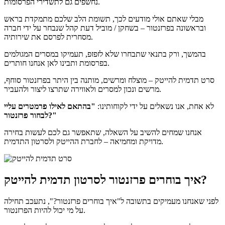
נחשפים גם לתשדירי הפרסומות.
מבלי שאתם אולי מודעים לכך, תשומת הלב שלכם מתמקדת בראש
ובראשונה בפרזנטור – בשחקן / מוביל דעת קהל שנבחר על ידי חברה
מסחרית לפרסם את שירותיה.
בהמשך, ורק בתנאי שתבחרו שלא לזפזפ, תעמיקו במסרים המגולמים
בפרסומת ותבינו לאן אנחנו חותרים.
סרט תדמית להייטק – מוצלח ומרשים, מותנה בין היתר בפרזנטור סוחף,
מרשים ונכון למסרים ולאווירה שתרצו ליצור ולהעביר.
לא אחת, אנו נשאלים על ידי לקוחותינו:
"בהתאם לאילו פרמטרים עליי
לבחור פרזנטור?"
אנחנו שמחים להשיב על השאלה, שתאפשר גם לכם לעשות בחירה
מדויקת ומחמיאה – לחברת ההייטק ולסרטון התדמית.
איך בוחרים פרזנטור לסרטון תדמית להייטק?
לפני שאנחנו מעמיקים בתשובה ל"איך בוחרים פרזנטור?", נתעכב תחילה
על מי יכול להיות הפרזנטור.