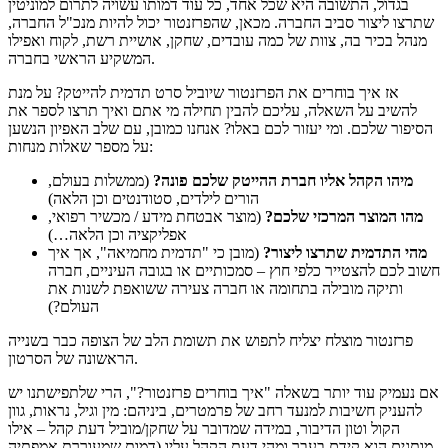
בגדול, התשובה היא שכל אחד, כל עוד דמותו עשויה לתרום למוניטין
שתרצו ליצור סביב החברה. מכאן, שהפרזנטור יכול להיות מנכ"ל החברה,
מנהל בכיר בה, צוות של כמה עובדים, שחקן, אושיית רשת, לקוח ואפילו
המשקיע הראשי בחברה.
אז איך בוחרים את הפרזנטור שיוביל סרט תדמית להייטק? על מנת
להשיב על השאלה, עליכם להבין תחילה מי אתם ואיך תרצו לספר את
הסיפור שלכם. ומי יעזור לכם באלו? אנחנו כמובן, עם שלב האפיון הנשען
על מספר שאלות מנחות:
מיהו הקהל אליו חברת ההייטק שלכם פונה?
(ממשלות בעולם,
הורים לילדים, סטודנטים וכן הלאה)
מהו המוצר המרכזי שלכם?
(מוצר אבטחת מידע / מכשיר רפואי,
אפליקציה וכן הלאה…)
מהי התדמית שתרצו ליצור?
(מובן כי "תדמית מחמיאה", אך איך
חשוב לכם להצטייר כלפי חוץ – סמכותיים או בגובה העיניים, חברה
ותיקה מובילה בתחומה או חברה צעירה ששואפת לשנות את
העולם?)
פרזנטור מוצלח יצליח לתפוש את תשומת הלב של הצופה כבר בשנייה
הראשונה של הסרטון.
אם נעמיק עוד יותר בשאלה "איך בוחרים פרזנטור?", הרי שלתפישתנו יש
להעניק חשיבות למנעד רחב של פרמטרים, ביניהם: מין וגיל, נראות, גוון
הקול וטון הדיבור, במידה שמדובר על שחקן/מוביל דעת קהל – אילו
מותגים הוא קידם בעבר ומהי דעת הקהל עליו (דמות שמעוררת אמפתיה