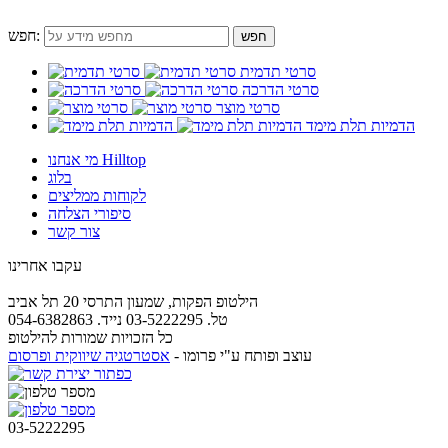
חפש:
סרטי תדמית
סרטי הדרכה
סרטי מוצר
הדמיות תלת מימד
מי אנחנו Hilltop
בלוג
לקוחות ממליצים
סיפורי הצלחה
צור קשר
עקבו אחרינו
הילטופ הפקות, שמעון התרסי 20 תל אביב
טל. 03-5222295 נייד. 054-6382863
כל הזכויות שמורות להילטופ
עוצב ופותח ע"י פרומו -
אסטרטגיה שיווקית ופרסום
03-5222295