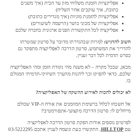
אפליקציות הזמנת משלוחי מזון עד הבית (איך משנים
כתובת, איך עוקבים אחר השליח)
אפליקציות להזמנת מוניות (איך מגדירים כתובת)
אפליקציות של מכוני כושר (הרשמה לשיעורים)
אפליקציה לכל התקשורת הפנים ארגונית בחברה שלכם
חשוב להדגיש:
למרות שבהגדרתו מדובר על סרטון שמטרתו
להדריך את המשתמש, סרטון הדרכה לאפליקציה מתפקד גם
כסרט תדמית לכל דבר ועניין.
מכאן, שבכל מקרה – לא משנה מהי נקודת הזמן ומהי האפליקציה
שלכם, כדאי להפיקו וכך ליהנות מהערך השיווקי-תדמיתי המגולם
בו.
לא יכולים לחכות לאירוע ההשקה של האפליקציה?
אל תשכחו לכלול ברשימת המוזמנים את אורח ה-VIP שכולם
מייחלים לו: סרטון הדרכה מקצועי-אינפורמטיבי!
ל
פרטים נוספים אודות הפקת סרטון הדרכה לאפליקציה
עם
HILLTOP
, התקשרו כעת ונשמח לעניין אתכם 03-5222295