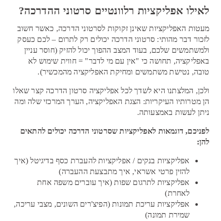
לאילו אפליקציות רלוונטיים סרטוני ההדרכה?
מעטות האפליקציות שאינן זקוקות לסרטוני הדרכה, כאשר חשוב
לזכור דבר מהותי: סרטוני הדרכה יכולים רק לתרום – לכם כעסק
ולמשתמשים שלכם, בעוד המצב ההפוך יכול להזיק (חוסר עניין
באפליקציה, תחושה כי "אין עם מי לדבר" = חווית שימוש לא
טובה, נטישת משתמשים ומחיקת האפליקציה מהמכשיר).
ולכן, המלצתנו היא לשדך לכל אפליקציה סרטון הדרכה קצר שאלו
הן מטרותיו העיקריות: הצגת האפליקציה, הערך המרכזי שלה ומה
ניתן לעשות באמצעותה.
לפניכם, דוגמאות לאפליקציות שסרטוני הדרכה יכולים להתאים
להן:
אפליקציות בנקים / אפליקציות להעברת כסף בדיגיטל (איך
להזין פרטי אשראי, איך מתבצעת ההעברה)
אפליקציות לתרגום שפות (איך עוברים משפה אחת
לאחרת)
אפליקציות עריכת תמונות (הפיצ'רים השונים, מצבי עריכה,
שמירת תמונה)