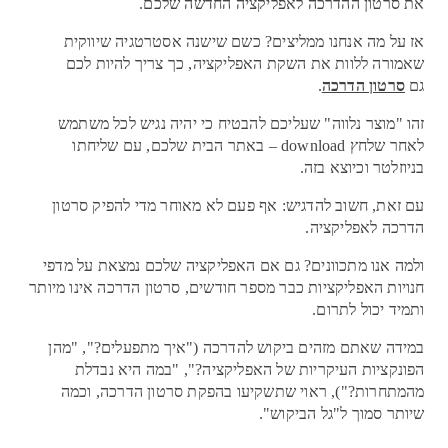
את סרטון ההדרכה לאפליקציה החדשה שלכם.
אז על מה אנחנו ממליצים? כשם שישנה אסטרטגיה שיווקית
שאמורה ללוות את השקת האפליקציה, כך צריך להיות לכם
גם
סרטון הדרכה
.
זהו "מוצר נלווה" שעליכם להבטיח כי יהיה נגיש לכל משתמש
לאחר שלחץ download – באתר הבית שלכם, עם שליחתו
בניוזלטר וכיוצא בזה.
עם זאת, חשוב להדגיש: אף פעם לא מאוחר מדי להפיק סרטון
הדרכה לאפליקציה.
ולמה אנו מתכוונים? גם אם האפליקציה שלכם נמצאת על מדפי
חנויות האפליקציות כבר מספר חודשים, סרטון הדרכה אינו מיותר
ותמיד יכול לתרום.
במידה שאתם מזהים ביקוש להדרכה ("איך מתפעלים?", "מהן
הפונקציות העיקריות של האפליקציה?", "במה היא נבדלת
מהמתחרות?"), ראוי שתשקיעו בהפקת סרטון הדרכה, וכמה
שיותר סמוך ל"גל הביקוש".