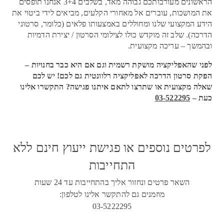
הראשונים מעורבותכם גבוהה מאד, בשלבים 3+4 אנחנו תופסים
את המושכות, עוברים אל מאחורי הקלעים, מביאים לידי ביטוי את
הידע המקצועי שלנו ומחוללים באמצעותו פלאים (כלומר, סרטוני
הדרכה). שלב זה מוקדש כולו לצילומי הסרטון / יצירת הדמיות
ובהמשך – עריכה מקצועית.
לפני שהאפליקציה מושקת רשמית וגם אם היא כבר בחנויות –
הפקת סרטון הדרכה לאפליקציה רלוונטית גם לכם! יש לכם
שאלה מקצועית או שתרצו לתאם איתנו פגישה? התקשרו אלינו
כעת –
03-522295
לפרטים נוספים או פגישת ייעוץ חינם ללא
התחייבות
השאר פרטים ונחזור אליך בהתחייבות עד 24 שעות
מוזמנים גם להתקשר אלינו לטלפון:
03-5222295