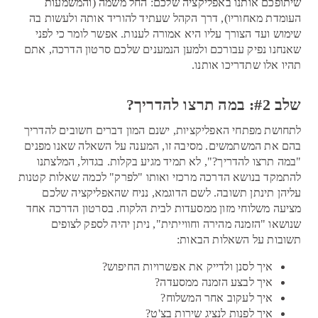
שיתופכם אותנו באפליקציה שלכם: החל משמה (והמשמעות
העומדת מאחוריו), דרך הקהל שעתיד להוריד אותה ולעשות בה
שימוש ועד הצורך עליו היא אמורה לענות. אפשר לומר כי לפני
שאנחנו נפיק עבורכם ולמען הנמענים שלכם סרטון הדרכה, אתם
תהיו אלו שתדריכו אותנו.
שלב #2: במה תרצו להדריך?
לתחושת מפתחי האפליקציות, ישנם המון דברים חשובים להדריך
בהם את המשתמשים. מסיבה זו, המענה על השאלה שאנו מפנים
"במה תרצו להדריך?", לא תמיד מגיע בקלות. בגדול, המלצתנו
להתמקד בנושא הדרכה מרכזי ואותו "לפרק" לכמה שאלות קטנות
עליהן תינתן תשובה. לשם הדוגמא, נניח שהאפליקציה שלכם
מציעה משלוחי מזון ממסעדות לבית הלקוח. בסרטון הדרכה אחד
שנושאו "הזמנה מהירה וחווייתית", ניתן יהיה לספק לצופים
תשובות על השאלות הבאות:
איך לסנן ולדייק את אפשרויות החיפוש?
איך לבצע הזמנה ממסעדה?
איך לעקוב אחר המשלוח?
איך לפנות לנציג שירות בצ'ט?