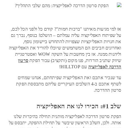
אז למי מגיעות מאיתנו "ברכות חמות"? קודם כל ולפני הכל לכם,
על שפיתוח האפליקציה עליה עמלתם – הושלם! בנוסף, נברך גם
את חנויות האפליקציות שצפויות להתחדש ביישומון נוסף,
ואחרונים חביבים הם המשתמשים שיוכלו להוריד את האפליקציה
וליהנות ממנה. אז בין מחשבות על השקה WOW ואסטרטגיית
שיווק שתניב הורדות, פנו מקום (ותקציב) עבור הפקת
סרטון
הדרכה לאפליקציה
עם HILLTOP!
עד שנכיר אתכם ואת האפליקציה שפיתחתם, אנחנו שמחים
לשתף אתכם ב-4 השלבים העיקריים עליהם מתבססת הפקת
סרטון ההדרכה.
שלב #1: הכירו לנו את האפליקציה
הפקת סרטון הדרכה לאפליקציה מותנית תחילה בהיכרות שלנו
אותה. ולכן, השלב הראשון שיבשר על תחילת ההפקה, יתבסס על