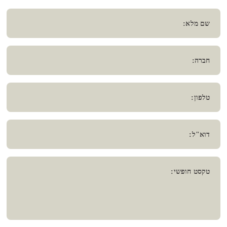
שם מלא:
חברה:
טלפון:
דוא"ל:
טקסט חופשי: