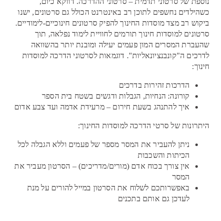
נוספת של סרטוני תדמית – סרטוני ההדרכה. דווקא כיום,
כשהילדים נחשפים לתוכן רב באינטרנט הכולל גם סרטונים, ישנו
ביקוש רב מצד מוסדות החינוך להפיק סרטונים חינוכיים-לימודיים.
סרטונים למוסדות חינוך תורמים לחוויית לימוד נפלאה, תוך
שהעברת המסרים המון פעמים יעילה ומובנת יותר בהשוואה
לדרכים ה"קונבנציונאליות". דוגמאות לסרטוני הדרכה למוסדות
חינוך:
הדרכות זהירות בדרכים
קורונה: הנחיות, הגבלות ודגשים בשטח בית הספר
איך להתנהג בשעת חירום – מרעידת אדמה ועד צבע אדום
היתרונות של סרטי הדרכה למוסדות החינוך:
ניתן להעביר את המסר מספר של פעמים וללא הגבלה לכל
הכיתות והשכבות
אין צורך בכוח אדם (מורים/מדריכים) – הסרטון מעביר את
המסר
באפשרותכם לשלוח את הסרטון במייל להורים על מנת
לעדכן גם אותם בתכנים