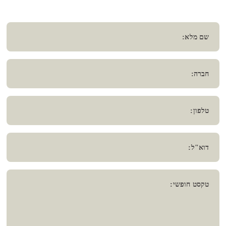
שם מלא:
חברה:
טלפון:
דוא"ל:
טקסט חופשי: