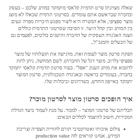
שאלה מצוינת! סרט תדמית קלאסי מתמקד במותג שלכם – בעסק
ובחברה שבראשם אתם עומדים. בסרטוני תדמית שכאלו לא מוצג
מוצר ספציפי, אלא המטרה היא ליצור מפגש היכרות מפרה ונעים
בין המותג ובין קהל היעד. זו הסיבה שסרטוני התדמית כוללים
הצגה האג'נדה העסקית של החברה והישגים בולטים, לפעמים גם
של הבעלים והמנכ"ל,.
הפקת סרטון מוצר לעומת זאת, מדגישה את תועלותיו של מוצר
ספציפי (לרוב, מוצר דגל של החברה). לשם המחשה, ניתן לתת
לדוגמא את מותג הענק "אפל". בעוד סרטון תדמית קלאסי יתמקד
בחברה, בעומדים בראשה ובאג'נדה הטכנולוגית, סרטון המוצר
יתמקד באייפון החדש, בשדרוגים וביכולות שלו.
איך הופכים סרטון מוצר לסרטון מוכר?
תכליתם של סרטוני המוצר – למכור. על מנת לעמוד ביעד הגדלת
המכירות, חשוב להיצמד לכללים הבאים:
צילום איכותי ואטרקטיבי תורם לחוויית הצפייה וצריכת
המידע. אנחנו קוראים לזה production value