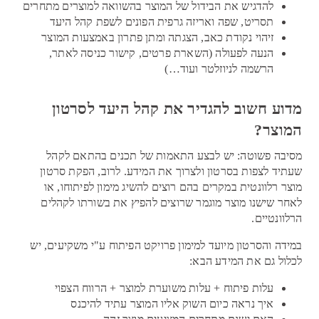
להדגיש את הבידול של המוצר בהשוואה למוצרים מתחרים
תסריט, שפה ואריזה גרפית הפונים לשפת קהל היעד
זיהוי נקודת כאב, הצגתה ומתן פתרון באמצעות המוצר
הנעה לפעולה (השארת פרטים, קישור כניסה לאתר,
הרשמה לניוזלטר ועוד…)
מדוע חשוב להגדיר את קהל היעד לסרטון
המוצר?
מסיבה פשוטה: יש לבצע התאמות של תכנים בהתאם לקהל
שעתיד לצפות בסרטון ולצרוך את המידע. לרוב, הפקת סרטון
מוצר רלוונטית במקרים בהם רוצים להשיג מימון לפיתוחו, או
לאחר שישנו מוצר מוגמר שרוצים להפיץ את בשורתו לקהלים
הרלוונטיים.
במידה והסרטון מיועד למימון פרויקט הפיתוח ע"י משקיעים, יש
לכלול גם את המידע הבא:
עלות פיתוח + עלות משוערת למוצר + הרווח הצפוי
איך נראה כיום השוק אליו המוצר עתיד להיכנס