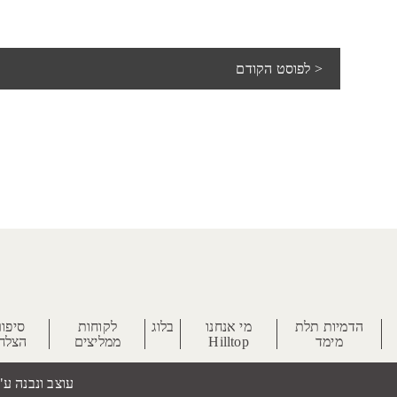
< לפוסט הקודם
הדמיות תלת
מי אנחנו
בלוג
לקוחות
סיפור
מימד
Hilltop
ממליצים
הצלח
עוצב ונבנה ע"