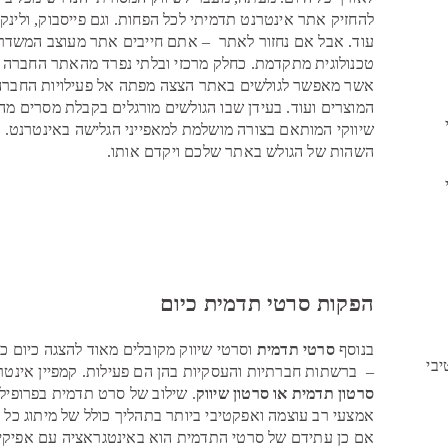
להחזיק אתר אינטרנט תדמיתי לכל הפחות. וגם פייסבוק, ולינקד
עוד. אבל אם נחזור לאתר – אתם חייבים אתר מעוצב המשדר א
טכנולוגית מתקדמת. כחלק מרכזי ובלתי נפרד מהאתר החברה מ
אשר מאפשר לגולשים באתר הצצה מפתה אל פעילויות החברה,
המוצרים ועוד. בעידן שבו הגולשים מורגלים בקבלת מסרים מה
שיווקי המותאם בצורה מושלמת למאפייני הגלישה באינטרנט. ס
השהות של הגולש באתר שלכם ויקדם אותו.
הפקות סרטי תדמית כיום
בנוסף
סרטי תדמית
וסרטי שיווק מקובלים מאוד להצגה כיום כ
בי
– ברשתות חברתיות והעסקיות בהן הם פעילות. קמפיין אינטרנ
סרטון תדמית או סרטון שיווק
. שילוב של סרט תדמית בפרופי
אמצעי רב עוצמה ואפקטיבי ביותר בתהליך כולל של מיתוג כל 
אם כן עתידם של סרטי התדמית הוא באינטגראציה עם אפיקי ה