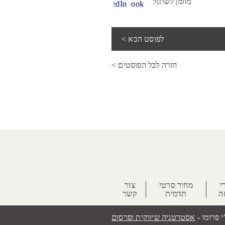
מוזמן לשתף:
לפוסט הבא >
חזרה לכל הפוסטים >
י
מחיר סרטי
צור
ה
תדמית
קשר
י פרומו -
אסטרטגיה שיווקית ופרסום